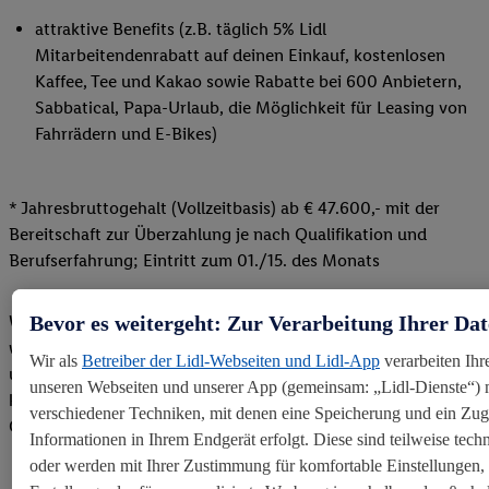
attraktive Benefits (z.B. täglich 5% Lidl
Mitarbeitendenrabatt auf deinen Einkauf, kostenlosen
Kaffee, Tee und Kakao sowie Rabatte bei 600 Anbietern,
Sabbatical, Papa-Urlaub, die Möglichkeit für Leasing von
Fahrrädern und E-Bikes)
* Jahresbruttogehalt (Vollzeitbasis) ab € 47.600,- mit der
Bereitschaft zur Überzahlung je nach Qualifikation und
Berufserfahrung; Eintritt zum 01./15. des Monats
Wir sehen
Diversität
als Chance. Daher schaffen wir ein
Bevor es weitergeht: Zur Verarbeitung Ihrer Da
wertschätzendes Arbeitsumfeld für alle Mitarbeitenden –
Wir als
Betreiber der Lidl-Webseiten und Lidl-App
verarbeiten Ihr
unabhängig von Alter, Herkunft, geschlechtlicher Identität,
unseren Webseiten und unserer App (gemeinsam: „Lidl-Dienste“) m
körperlichen und geistigen Fähigkeiten, Religion und sexueller
verschiedener Techniken, mit denen eine Speicherung und ein Zugr
Orientierung.
Informationen in Ihrem Endgerät erfolgt. Diese sind teilweise tec
oder werden mit Ihrer Zustimmung für komfortable Einstellungen, z