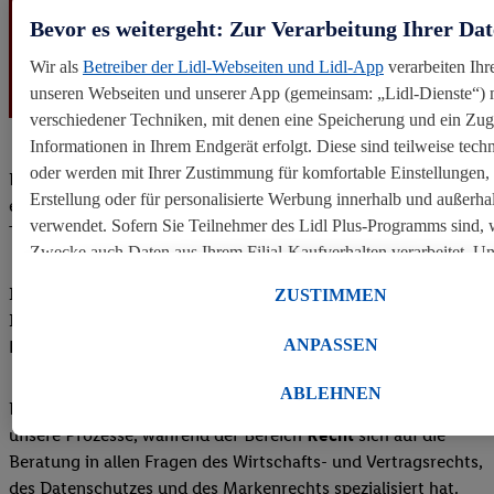
Bevor es weitergeht: Zur Verarbeitung Ihrer Da
Wir als
Betreiber der Lidl-Webseiten und Lidl-App
verarbeiten Ihr
unseren Webseiten und unserer App (gemeinsam: „Lidl-Dienste“) m
verschiedener Techniken, mit denen eine Speicherung und ein Zugr
Informationen in Ihrem Endgerät erfolgt. Diese sind teilweise tec
oder werden mit Ihrer Zustimmung für komfortable Einstellungen, z
Der Bereich
Unternehmensentwicklung
sorgt für das
Erstellung oder für personalisierte Werbung innerhalb und außerha
erfolgreiche Zusammenwirken von Kollegen, Prozessen und
verwendet. Sofern Sie Teilnehmer des Lidl Plus-Programms sind, 
Technologie.
Zwecke auch Daten aus Ihrem Filial-Kaufverhalten verarbeitet. U
können Sie einzelne Verwendungszwecke zulassen und weitere A
Im
Controlling
geht es maßgeblich um die regelmäßige
ZUSTIMMEN
Datenverarbeitungen finden. Durch einen Klick auf „Ablehnen“ k
Information des Vorstands, der Geschäftsleitung und der
Einsatz notwendiger Techniken zulassen. Durch einen Klick auf 
ANPASSEN
Fachbereiche.
stimmen Sie allen Verarbeitungen zu sämtlichen vorgenannten Zw
Informationen, auch zur Speicherdauer der Daten und zu Ihrem Rec
ABLEHNEN
Die Experten in unserer
Revision
hinterfragen und optimieren
Einwilligung jederzeit mit Wirkung für die Zukunft zu widerrufen, 
unsere Prozesse, während der Bereich
Recht
sich auf die
unseren
Datenschutzbestimmungen
.
Die Impressen finden Sie hier.
Beratung in allen Fragen des Wirtschafts- und Vertragsrechts,
des Datenschutzes und des Markenrechts spezialisiert hat.